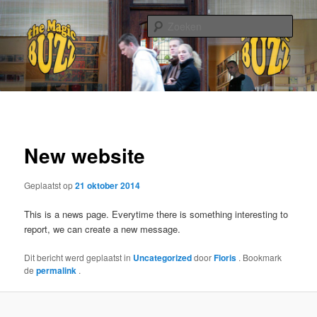
Zoek
The Magic Buzz
Hoofdmenu
Spring
Berichtn
naar
New website
de
Geplaatst op
21 oktober 2014
primaire
This is a news page. Everytime there is something interesting to
inhoud
report, we can create a new message.
Dit bericht werd geplaatst in
Uncategorized
door
Floris
. Bookmark
de
permalink
.